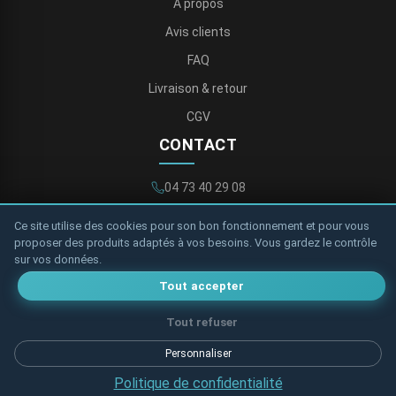
À propos
Avis clients
FAQ
Livraison & retour
CGV
CONTACT
04 73 40 29 08
contact@storetoile.fr
Ce site utilise des cookies pour son bon fonctionnement et pour vous
proposer des produits adaptés à vos besoins. Vous gardez le contrôle
Formulaire de contact
sur vos données.
Tout accepter
Tout refuser
Politique de confidentialité
Personnaliser
Mentions Légales
Plan de site
© 2026 Store et Toile
Politique de confidentialité